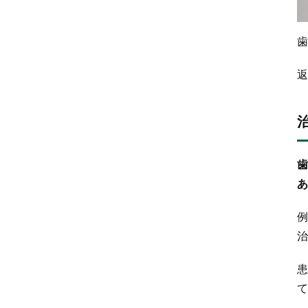
歯
返
歯
あ
例
治
患
て