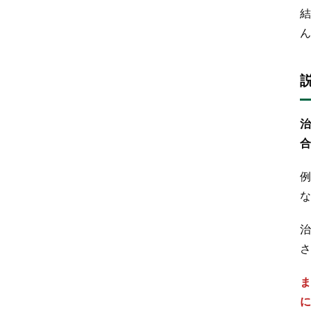
結
ん
治
合
例
な
治
さ
ま
に