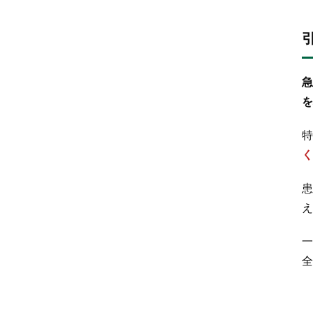
急
を
特
く
患
え
一
全