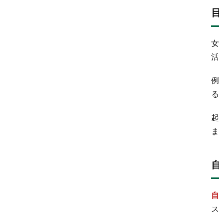
女
活
例
る
起
ま
自
ス