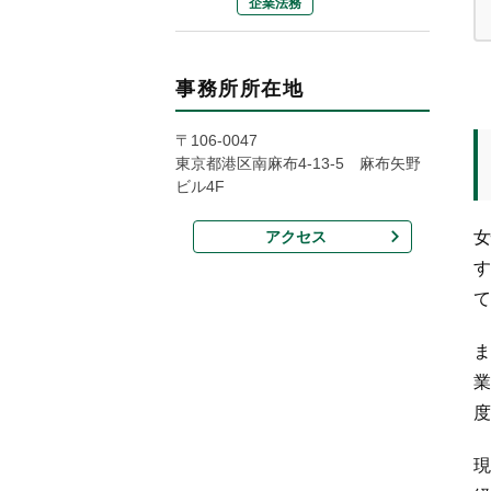
企業法務
事務所所在地
〒106-0047
東京都港区南麻布4-13-5 麻布矢野
ビル4F
アクセス
女
す
て
ま
業
度
現