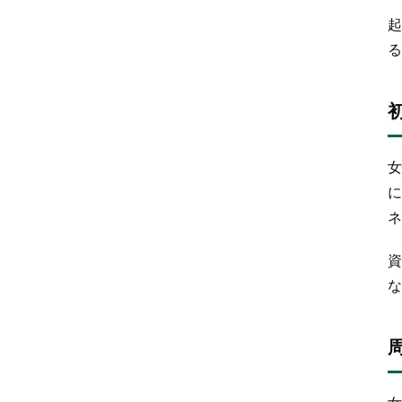
起
る
女
に
ネ
資
な